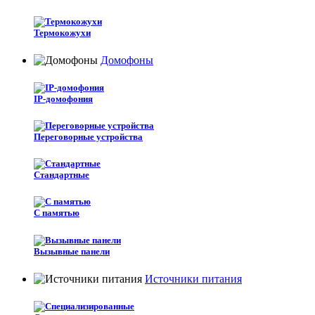
Термокожухи
Домофоны
IP-домофония
Переговорные устройства
Стандартные
С памятью
Вызывные панели
Источники питания