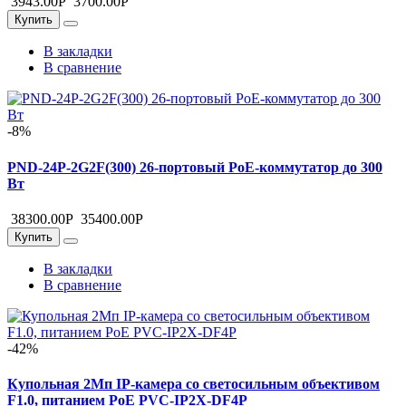
3943.00
Р
3700.00
Р
Купить
В закладки
В сравнение
-8%
PND-24P-2G2F(300) 26-портовый PoE-коммутатор до 300
Вт
38300.00
Р
35400.00
Р
Купить
В закладки
В сравнение
-42%
Купольная 2Mп IP-камера со светосильным объективом
F1.0, питанием PoE PVC-IP2X-DF4P