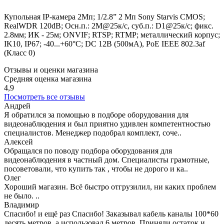
Купольная IP-камера 2Мп; 1/2.8” 2 Мп Sony Starvis CMOS;
RealWDR 120dB; Осн.п.: 2M@25к/с, суб.п.: D1@25к/с; фикс.
2.8мм; ИК - 25м; ONVIF; RTSP; RTMP; металлический корпус;
IK10, IP67; -40...+60°С; DC 12В (500мА), PoE IEEE 802.3af
(Класс 0)
Отзывы и оценки магазина
Средняя оценка магазина
4,9
Посмотреть все отзывы
Андрей
Я обратился за помощью в подборе оборудования для
видеонаблюдения и был приятно удивлен компетентностью
специалистов. Менеджер подобрал комплект, соче..
Алексей
Обращался по поводу подбора оборудования для
видеонаблюдения в частный дом. Специалисты грамотные,
посоветовали, что купить так , чтобы не дорого и ка..
Олег
Хороший магазин. Всё быстро отгрузилил, ни каких проблем
не было. ..
Владимир
Спасибо! и ещё раз Спасибо! Заказывал кабель каналы 100*60
десять метров, а использовал 6 метров. Приняли остаток и